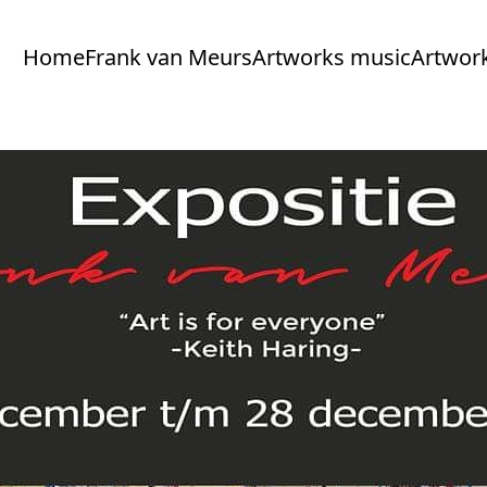
Home
Frank van Meurs
Artworks music
Artwork